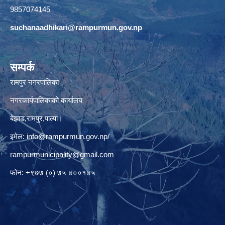
9857074145
suchanaadhikari@rampurmun.gov.np
सम्पर्क
रामपुर नगरपालिका
नगरकार्यपालिकाको कार्यालय
बेझाड,रामपुर,पाल्पा।
इमेल:
info@rampurmun.gov.np
/
rampurmunicipality@gmail.com
फोन: +९७७ (०) ७५ ४००१४५