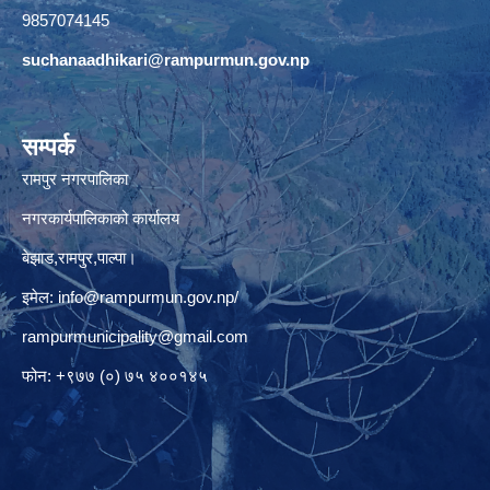
9857074145
suchanaadhikari@rampurmun.gov.np
सम्पर्क
रामपुर नगरपालिका
नगरकार्यपालिकाको कार्यालय
बेझाड,रामपुर,पाल्पा।
इमेल:
info@rampurmun.gov.np
/
rampurmunicipality@gmail.com
फोन: +९७७ (०) ७५ ४००१४५