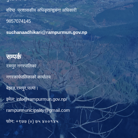
वरिष्ठ प्रशासकीय अधिकृत/सूचना अधिकारी
9857074145
suchanaadhikari@rampurmun.gov.np
सम्पर्क
रामपुर नगरपालिका
नगरकार्यपालिकाको कार्यालय
बेझाड,रामपुर,पाल्पा।
इमेल:
info@rampurmun.gov.np
/
rampurmunicipality@gmail.com
फोन: +९७७ (०) ७५ ४००१४५