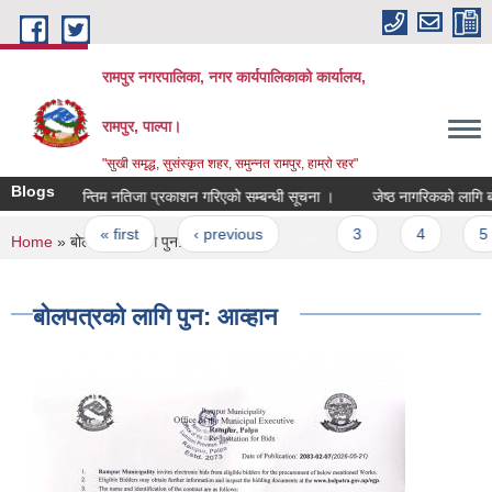
Skip to main content
रामपुर नगरपालिका, नगर कार्यपालिकाको कार्यालय,
रामपुर, पाल्पा।
"सुखी समृद्ध, सुसंस्कृत शहर, समुन्नत रामपुर, हाम्रो रहर"
Blogs
अन्तिम नतिजा प्रकाशन गरिएको सम्बन्धी सूचना ।
जेष्ठ नागरिकको लागि बस छु
Pages
« first
‹ previous
…
3
4
5
You are here
Home
» बोलपत्रको लागि पुन: आव्हान
बोलपत्रको लागि पुन: आव्हान