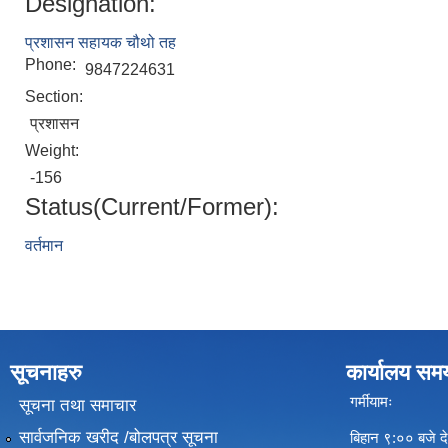
Designation:
प्रशासन सहायक चौथो तह
Phone:
9847224631
Section:
प्रशासन
Weight:
-156
Status(Current/Former):
वर्तमान
सूचनाहरु
कार्यालय सम
गर्मीयामः
सूचना तथा समाचार
सार्वजनिक खरीद /बोलपत्र सूचना
बिहान ९:०० बजे दे