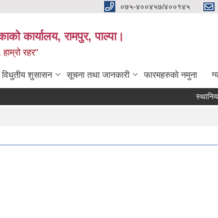
०७५-४००४५७/४००१४५
ाको कार्यालय, रामपुर, पाल्पा।
 हाम्रो रहर"
विधुतीय शुसासन
सूचना तथा जानकारी
फारमहरुको नमुना
ग्
स्थानिय शि
Pag