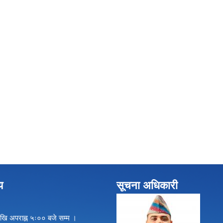
य
सूचना अधिकारी
खि अपराह्न ५ः०० बजे सम्म ।