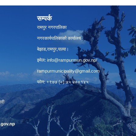
सम्पर्क
रामपुर नगरपालिका
नगरकार्यपालिकाको कार्यालय
बेझाड,रामपुर,पाल्पा।
इमेल:
info@rampurmun.gov.np
/
rampurmunicipality@gmail.com
फोन: +९७७ (०) ७५ ४००१४५
ारी
gov.np