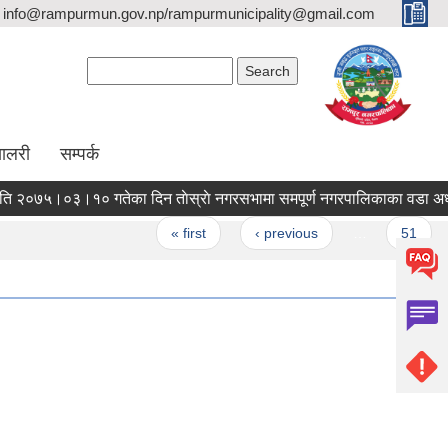
info@rampurmun.gov.np/rampurmunicipality@gmail.com
Search form
Search
यालरी
सम्पर्क
मिति २०७५।०३।१० गतेका दिन ताेस्राे नगरसभामा समपू
ges
« first
‹ previous
…
51
5