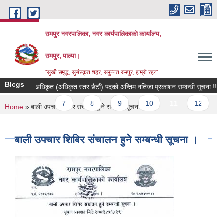
Skip to main content
रामपुर नगरपालिका, नगर कार्यपालिकाको कार्यालय,
रामपुर, पाल्पा।
"सुखी समृद्ध, सुसंस्कृत शहर, समुन्नत रामपुर, हाम्रो रहर"
Blogs
ना प्रविधि अधिकृत (अधिकृत स्तर छैटौं) पदको अन्तिम नतिजा प्रकाशन सम्बन्धी सूचना !!!
vious
…
7
8
9
10
11
12
You are here
Home
» बाली उपचार शिविर संचालन हुने सम्बन्धी सूचना ।
बाली उपचार शिविर संचालन हुने सम्बन्धी सूचना ।