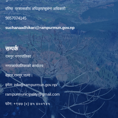
वरिष्ठ प्रशासकीय अधिकृत/सूचना अधिकारी
9857074145
suchanaadhikari@rampurmun.gov.np
सम्पर्क
रामपुर नगरपालिका
नगरकार्यपालिकाको कार्यालय
बेझाड,रामपुर,पाल्पा।
इमेल:
info@rampurmun.gov.np
/
rampurmunicipality@gmail.com
फोन: +९७७ (०) ७५ ४००१४५