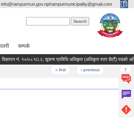
info@rampurmun.gov.np/rampurmunicipality@gmail.com
Search form
Search
यालरी
सम्पर्क
ज्ञापन नं. १०/०८१/८२, सूचना प्रविधि अधिकृत (अधिकृत स्तर छैटौं) पदको अन्तिम
Pages
« first
‹ previous
…
7