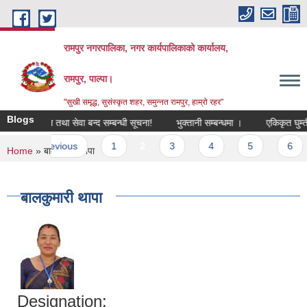
Skip to main content
रामपुर नगरपालिका, नगर कार्यपालिकाको कार्यालय,
रामपुर, पाल्पा।
"सुखी समृद्ध, सुसंस्कृत शहर, समुन्नत रामपुर, हाम्रो रहर"
Blogs
एकिकृत घुम्ती शिविर संचालन तथा सेवा बन्द सम्बन्धी सूचना!
भुक्तानी सम्बन्धमा ।
एकिकृत घुम्ती श
s
‹ previous
1
2
3
4
5
6
You are here
Home
» बालकुमारी थापा
बालकुमारी थापा
Designation: