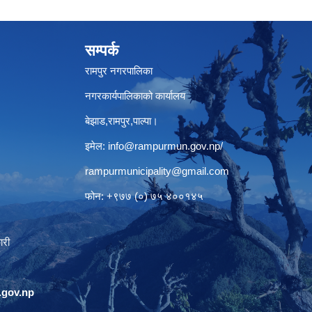
सम्पर्क
रामपुर नगरपालिका
नगरकार्यपालिकाको कार्यालय
बेझाड,रामपुर,पाल्पा।
इमेल:
info@rampurmun.gov.np
/
rampurmunicipality@gmail.com
फोन: +९७७ (०) ७५ ४००१४५
ारी
gov.np