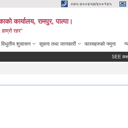
०७५-४००४५७/४००१४५
ाको कार्यालय, रामपुर, पाल्पा।
 हाम्रो रहर"
विधुतीय शुसासन
सूचना तथा जानकारी
फारमहरुको नमुना
ग्
SEE कक्षा सं
Page