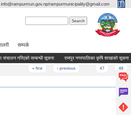
info@rampurmun.gov.np/rampurmunicipality@gmail.com
Search form
Search
यालरी
सम्पर्क
चालन गरिएको सम्बन्धी सूचना
रामपुर नगरपालिका कृषि शाखाको सूचना
s
« first
‹ previous
…
47
48