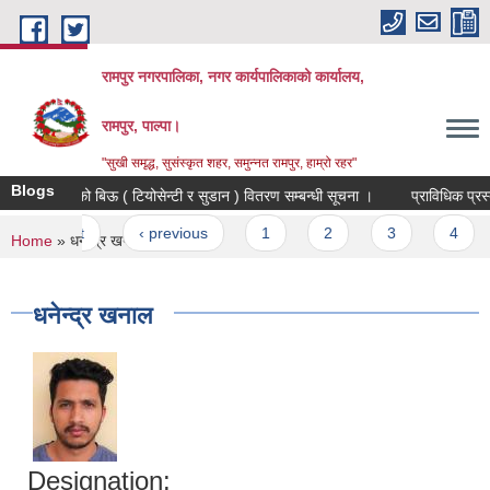
Skip to main content
रामपुर नगरपालिका, नगर कार्यपालिकाको कार्यालय,
रामपुर, पाल्पा।
"सुखी समृद्ध, सुसंस्कृत शहर, समुन्नत रामपुर, हाम्रो रहर"
Blogs
वर्षे घाँसहरुको बिऊ ( टियोसेन्टी र सुडान ) वितरण सम्बन्धी सूचना ।
प्राविधिक प्रस्ताव
Pages
« first
‹ previous
1
2
3
4
5
You are here
Home
» धनेन्द्र खनाल
धनेन्द्र खनाल
Designation: