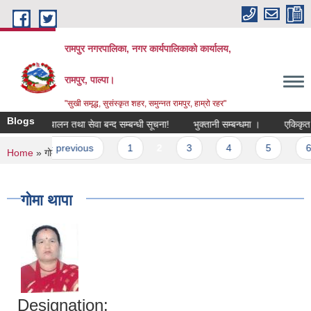
Skip to main content
रामपुर नगरपालिका, नगर कार्यपालिकाको कार्यालय,
रामपुर, पाल्पा।
"सुखी समृद्ध, सुसंस्कृत शहर, समुन्नत रामपुर, हाम्रो रहर"
Blogs
एकिकृत घुम्ती शिविर संचालन तथा सेवा बन्द सम्बन्धी सूचना!
भुक्तानी सम्बन्धमा ।
एकिकृत घुम्
es
t
‹ previous
1
2
3
4
5
6
You are here
Home
» गोमा थापा
गोमा थापा
Designation: