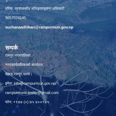
वरिष्ठ प्रशासकीय अधिकृत/सूचना अधिकारी
9857074145
suchanaadhikari@rampurmun.gov.np
सम्पर्क
रामपुर नगरपालिका
नगरकार्यपालिकाको कार्यालय
बेझाड,रामपुर,पाल्पा।
इमेल:
info@rampurmun.gov.np
/
rampurmunicipality@gmail.com
फोन: +९७७ (०) ७५ ४००१४५