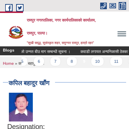
Skip to main content
रामपुर नगरपालिका, नगर कार्यपालिकाको कार्यालय,
रामपुर, पाल्पा।
"सुखी समृद्ध, सुसंस्कृत शहर, समुन्नत रामपुर, हाम्रो रहर"
Blogs
।
गहुँको उन्नत बीउ माग सम्बन्धी सूचना ।
कवाडी लगायत अन्यनिकासी ठेक्का सम्ब
…
5
6
7
8
9
10
11
You are here
Home
» कपिल बहादुर खाँण
कपिल बहादुर खाँण
Designation: