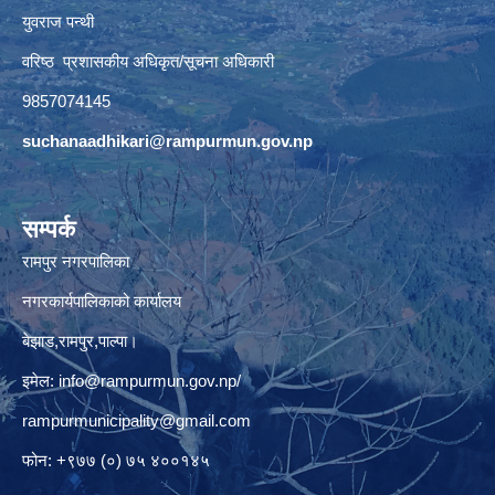
युवराज पन्थी
वरिष्ठ प्रशासकीय अधिकृत/सूचना अधिकारी
9857074145
suchanaadhikari@rampurmun.gov.np
सम्पर्क
रामपुर नगरपालिका
नगरकार्यपालिकाको कार्यालय
बेझाड,रामपुर,पाल्पा।
इमेल:
info@rampurmun.gov.np
/
rampurmunicipality@gmail.com
फोन: +९७७ (०) ७५ ४००१४५