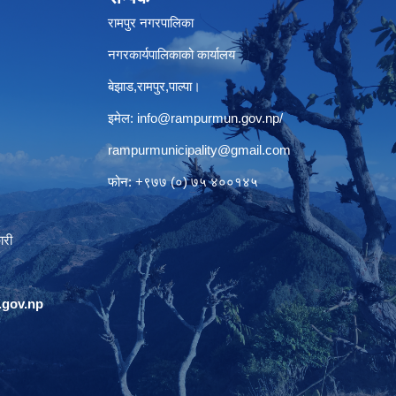
रामपुर नगरपालिका
नगरकार्यपालिकाको कार्यालय
बेझाड,रामपुर,पाल्पा।
इमेल:
info@rampurmun.gov.np
/
rampurmunicipality@gmail.com
फोन: +९७७ (०) ७५ ४००१४५
ारी
gov.np