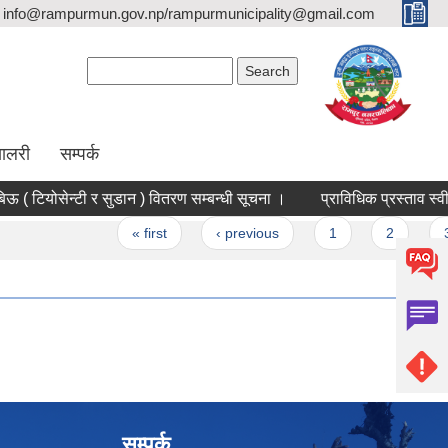
info@rampurmun.gov.np/rampurmunicipality@gmail.com
Search form
Search
यालरी
सम्पर्क
वर्षे घाँसहरुको बिऊ ( टियोसेन्टी र सुडान ) वितरण सम्बन्धी सूचना ।
प्राविधिक प्रस्ताव स्वीकृ
« first
‹ previous
1
2
3
सम्पर्क