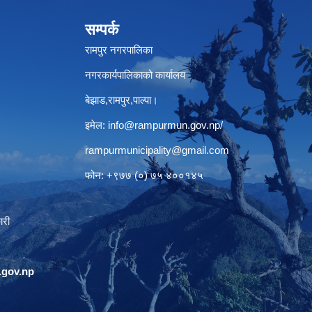
सम्पर्क
रामपुर नगरपालिका
नगरकार्यपालिकाको कार्यालय
बेझाड,रामपुर,पाल्पा।
इमेल:
info@rampurmun.gov.np
/
rampurmunicipality@gmail.com
फोन: +९७७ (०) ७५ ४००१४५
ारी
gov.np