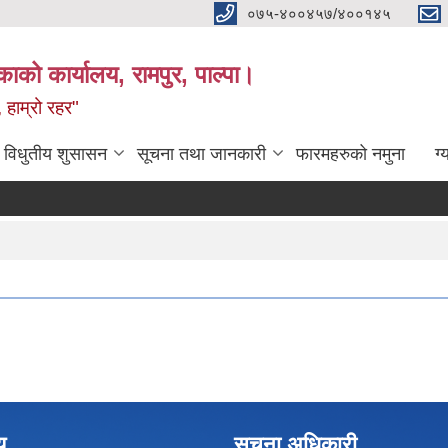
०७५-४००४५७/४००१४५
ाको कार्यालय, रामपुर, पाल्पा।
 हाम्रो रहर"
विधुतीय शुसासन
सूचना तथा जानकारी
फारमहरुको नमुना
ग्
य
सूचना अधिकारी