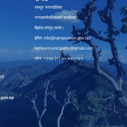
रामपुर नगरपालिका
नगरकार्यपालिकाको कार्यालय
बेझाड,रामपुर,पाल्पा।
इमेल:
info@rampurmun.gov.np
/
rampurmunicipality@gmail.com
फोन: +९७७ (०) ७५ ४००१४५
ारी
gov.np