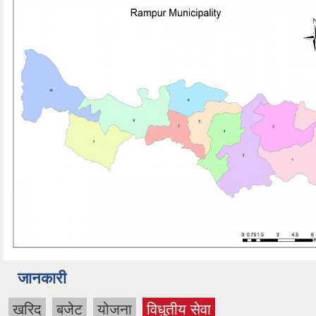
जानकारी
खरिद
बजेट
योजना
विधुतीय सेवा