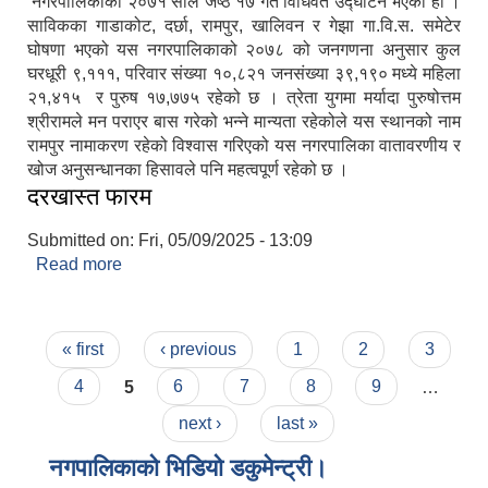
नगरपालिकाको २०७१ साल जेष्ठ १७ गते विधिवत उद्घाटन भएको हो ।
साविकका गाडाकोट, दर्छा, रामपुर, खालिवन र गेझा गा.वि.स. समेटेर
घोषणा भएको यस नगरपालिकाको २०७८ को जनगणना अनुसार कुल
घरधूरी ९,१११, परिवार संख्या १०,८२१ जनसंख्या ३९,१९० मध्ये महिला
२१,४१५ र पुरुष १७,७७५ रहेको छ । त्रेता युगमा मर्यादा पुरुषोत्तम
श्रीरामले मन पराएर बास गरेको भन्ने मान्यता रहेकोले यस स्थानको नाम
रामपुर नामाकरण रहेको विश्वास गरिएको यस नगरपालिका वातावरणीय र
खोज अनुसन्धानका हिसावले पनि महत्वपूर्ण रहेको छ ।
दरखास्त फारम
Submitted on:
Fri, 05/09/2025 - 13:09
Read more
about दरखास्त फारम
Pages
« first
‹ previous
1
2
3
4
5
6
7
8
9
…
next ›
last »
नगपालिकाको भिडियो डकुमेन्ट्री।