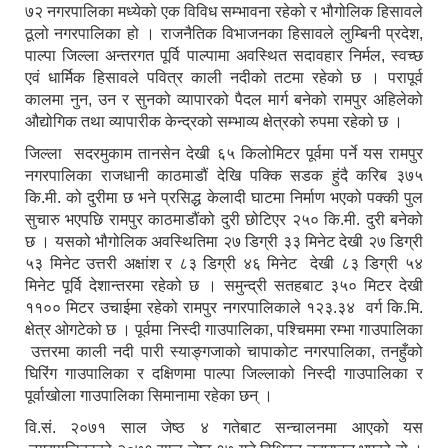
७२ नगरपालिका मध्येको एक विविध सम्भावना रहेको र भौगोलिक हिसावले
ठूलो नगरपालिका हो । राजनैतिक विभाजनका हिसावले लुम्बिनी प्रदेश,
पाल्पा जिल्ला अन्तरगत पूर्वि पाल्पामा अवस्थित सदावहार निर्मल, स्वच्छ
एवं धार्मिक हिसावले पवित्र काली नदीको तटमा रहेको छ । परापूर्व
कालमा नुन, उन र सुनको व्यापारको पैदल मार्ग बनेको रामपुर अहिलेको
औद्योगिक तथा व्यापारीक केन्द्रको सम्भाव्य क्षेत्रको रुपमा रहेको छ ।
जिल्ला सदरमुकाम तानसेन देखी ६५ किलोमिटर पूर्वमा पर्ने यस रामपुर
नगरपालिका राजधानी काठमाडौं देखि पक्कि सडक हुंदै करिब ३७५
कि.मी. को दुरीमा छ भने प्रसिद्ध केलादी घाटमा निर्माण भएको पक्की पुल
सुचारु भएपछि रामपुर काठमाडौंको दुरी छोटिएर २५० कि.मी. दुरी बनेको
छ । यसको भौगोलिक अवस्थितिमा २७ डिग्री ३३ मिनेट देखी २७ डिग्री
५३ मिनेट उत्तरी अक्षांश र ८३ डिग्री ४६ मिनेट देखी ८३ डिग्री ५४
मिनेट पूर्वि देशान्तरमा रहेको छ । समुन्द्री सतहबाट ३५० मिटर देखी
११०० मिटर उचाईमा रहेको रामपुर नगरपालिकाले १२३.३४ वर्ग कि.मि.
क्षेत्र ओगटेको छ । पूर्वमा निस्दी गाउपालिका, पश्चिममा रम्भा गाउपालिका
उत्तरमा काली नदी पारी स्याङ्गजाको चापाकोट नगरपालिका, तनहुँको
घिरिंग गाउपालिका र दक्षिणमा पाल्पा जिल्लाको निस्दी गाउपालिका र
पूर्वाखोला गाउपालिका सिमानामा रहेका छन् ।
वि.सं. २०७१ साल जेष्ठ ४ गतेबाट सन्चालनमा आएको यस