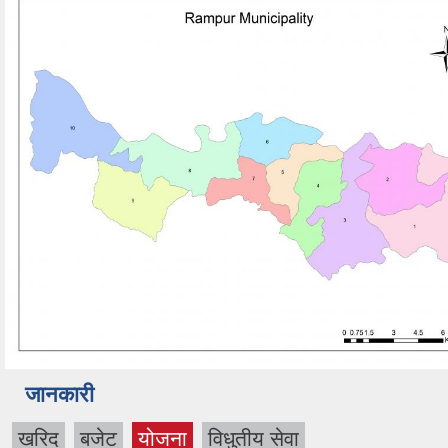
जानकारी
खरिद
बजेट
योजना
विधुतीय सेवा