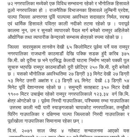
७२ नगरपालिका मध्येको एक विविध सम्भावना रहेको र भौगोलिक हिसावले
ठूलो नगरपालिका हो । राजनैतिक विभाजनका हिसावले लुम्बिनी प्रदेश,
पाल्पा जिल्ला अन्तरगत पूर्वि पाल्पामा अवस्थित सदावहार निर्मल, स्वच्छ
एवं धार्मिक हिसावले पवित्र काली नदीको तटमा रहेको छ । परापूर्व
कालमा नुन, उन र सुनको व्यापारको पैदल मार्ग बनेको रामपुर अहिलेको
औद्योगिक तथा व्यापारीक केन्द्रको सम्भाव्य क्षेत्रको रुपमा रहेको छ ।
जिल्ला सदरमुकाम तानसेन देखी ६५ किलोमिटर पूर्वमा पर्ने यस रामपुर
नगरपालिका राजधानी काठमाडौं देखि पक्कि सडक हुंदै करिब ३७५
कि.मी. को दुरीमा छ भने प्रसिद्ध केलादी घाटमा निर्माण भएको पक्की पुल
सुचारु भएपछि रामपुर काठमाडौंको दुरी छोटिएर २५० कि.मी. दुरी बनेको
छ । यसको भौगोलिक अवस्थितिमा २७ डिग्री ३३ मिनेट देखी २७ डिग्री
५३ मिनेट उत्तरी अक्षांश र ८३ डिग्री ४६ मिनेट देखी ८३ डिग्री ५४
मिनेट पूर्वि देशान्तरमा रहेको छ । समुन्द्री सतहबाट ३५० मिटर देखी
११०० मिटर उचाईमा रहेको रामपुर नगरपालिकाले १२३.३४ वर्ग कि.मि.
क्षेत्र ओगटेको छ । पूर्वमा निस्दी गाउपालिका, पश्चिममा रम्भा गाउपालिका
उत्तरमा काली नदी पारी स्याङ्गजाको चापाकोट नगरपालिका, तनहुँको
घिरिंग गाउपालिका र दक्षिणमा पाल्पा जिल्लाको निस्दी गाउपालिका र
पूर्वाखोला गाउपालिका सिमानामा रहेका छन् ।
वि.सं. २०७१ साल जेष्ठ ४ गतेबाट सन्चालनमा आएको यस