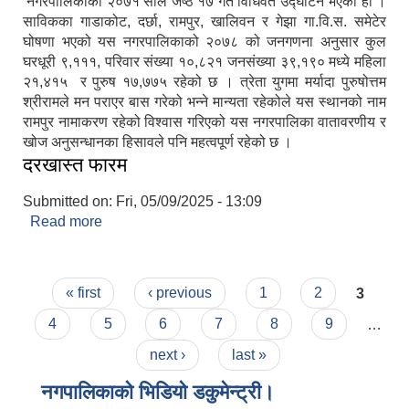
नगरपालिकाको २०७१ साल जेष्ठ १७ गते विधिवत उद्घाटन भएको हो ।
साविकका गाडाकोट, दर्छा, रामपुर, खालिवन र गेझा गा.वि.स. समेटेर
घोषणा भएको यस नगरपालिकाको २०७८ को जनगणना अनुसार कुल
घरधूरी ९,१११, परिवार संख्या १०,८२१ जनसंख्या ३९,१९० मध्ये महिला
२१,४१५ र पुरुष १७,७७५ रहेको छ । त्रेता युगमा मर्यादा पुरुषोत्तम
श्रीरामले मन पराएर बास गरेको भन्ने मान्यता रहेकोले यस स्थानको नाम
रामपुर नामाकरण रहेको विश्वास गरिएको यस नगरपालिका वातावरणीय र
खोज अनुसन्धानका हिसावले पनि महत्वपूर्ण रहेको छ ।
दरखास्त फारम
Submitted on:
Fri, 05/09/2025 - 13:09
Read more
about दरखास्त फारम
Pages
« first
‹ previous
1
2
3
4
5
6
7
8
9
…
next ›
last »
नगपालिकाको भिडियो डकुमेन्ट्री।