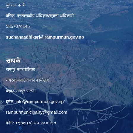
युवराज पन्थी
वरिष्ठ प्रशासकीय अधिकृत/सूचना अधिकारी
9857074145
suchanaadhikari@rampurmun.gov.np
सम्पर्क
रामपुर नगरपालिका
नगरकार्यपालिकाको कार्यालय
बेझाड,रामपुर,पाल्पा।
इमेल:
info@rampurmun.gov.np
/
rampurmunicipality@gmail.com
फोन: +९७७ (०) ७५ ४००१४५