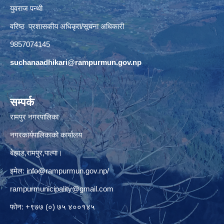
युवराज पन्थी
वरिष्ठ प्रशासकीय अधिकृत/सूचना अधिकारी
9857074145
suchanaadhikari@rampurmun.gov.np
सम्पर्क
रामपुर नगरपालिका
नगरकार्यपालिकाको कार्यालय
बेझाड,रामपुर,पाल्पा।
इमेल:
info@rampurmun.gov.np
/
rampurmunicipality@gmail.com
फोन: +९७७ (०) ७५ ४००१४५