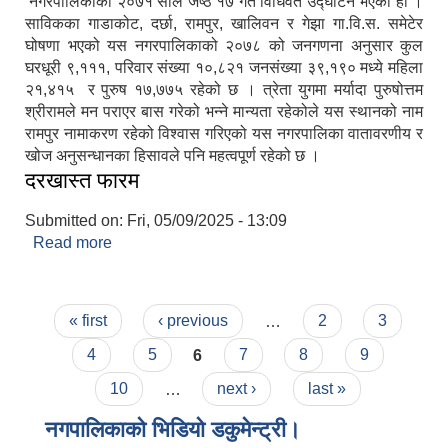
नगरपालिकाको २०७१ साल जेष्ठ १७ गते विधिवत उद्घाटन भएको हो ।
साविकका गाडाकोट, दर्छा, रामपुर, खालिवन र गेझा गा.वि.स. समेटेर
घोषणा भएको यस नगरपालिकाको २०७८ को जनगणना अनुसार कुल
घरधूरी ९,१११, परिवार संख्या १०,८२१ जनसंख्या ३९,१९० मध्ये महिला
२१,४१५ र पुरुष १७,७७५ रहेको छ । त्रेता युगमा मर्यादा पुरुषोत्तम
श्रीरामले मन पराएर बास गरेको भन्ने मान्यता रहेकोले यस स्थानको नाम
रामपुर नामाकरण रहेको विश्वास गरिएको यस नगरपालिका वातावरणीय र
खोज अनुसन्धानका हिसावले पनि महत्वपूर्ण रहेको छ ।
दरखास्त फारम
Submitted on:
Fri, 05/09/2025 - 13:09
Read more
about दरखास्त फारम
Pages
« first
‹ previous
…
2
3
4
5
6
7
8
9
10
…
next ›
last »
नगपालिकाको भिडियो डकुमेन्ट्री।