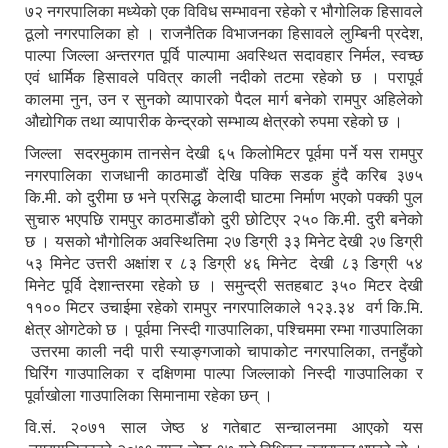
७२ नगरपालिका मध्येको एक विविध सम्भावना रहेको र भौगोलिक हिसावले
ठूलो नगरपालिका हो । राजनैतिक विभाजनका हिसावले लुम्बिनी प्रदेश,
पाल्पा जिल्ला अन्तरगत पूर्वि पाल्पामा अवस्थित सदावहार निर्मल, स्वच्छ
एवं धार्मिक हिसावले पवित्र काली नदीको तटमा रहेको छ । परापूर्व
कालमा नुन, उन र सुनको व्यापारको पैदल मार्ग बनेको रामपुर अहिलेको
औद्योगिक तथा व्यापारीक केन्द्रको सम्भाव्य क्षेत्रको रुपमा रहेको छ ।
जिल्ला सदरमुकाम तानसेन देखी ६५ किलोमिटर पूर्वमा पर्ने यस रामपुर
नगरपालिका राजधानी काठमाडौं देखि पक्कि सडक हुंदै करिब ३७५
कि.मी. को दुरीमा छ भने प्रसिद्ध केलादी घाटमा निर्माण भएको पक्की पुल
सुचारु भएपछि रामपुर काठमाडौंको दुरी छोटिएर २५० कि.मी. दुरी बनेको
छ । यसको भौगोलिक अवस्थितिमा २७ डिग्री ३३ मिनेट देखी २७ डिग्री
५३ मिनेट उत्तरी अक्षांश र ८३ डिग्री ४६ मिनेट देखी ८३ डिग्री ५४
मिनेट पूर्वि देशान्तरमा रहेको छ । समुन्द्री सतहबाट ३५० मिटर देखी
११०० मिटर उचाईमा रहेको रामपुर नगरपालिकाले १२३.३४ वर्ग कि.मि.
क्षेत्र ओगटेको छ । पूर्वमा निस्दी गाउपालिका, पश्चिममा रम्भा गाउपालिका
उत्तरमा काली नदी पारी स्याङ्गजाको चापाकोट नगरपालिका, तनहुँको
घिरिंग गाउपालिका र दक्षिणमा पाल्पा जिल्लाको निस्दी गाउपालिका र
पूर्वाखोला गाउपालिका सिमानामा रहेका छन् ।
वि.सं. २०७१ साल जेष्ठ ४ गतेबाट सन्चालनमा आएको यस