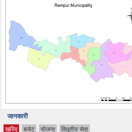
जानकारी
खरिद
बजेट
योजना
विधुतीय सेवा