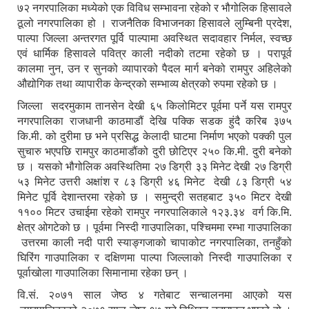
७२ नगरपालिका मध्येको एक विविध सम्भावना रहेको र भौगोलिक हिसावले
ठूलो नगरपालिका हो । राजनैतिक विभाजनका हिसावले लुम्बिनी प्रदेश,
पाल्पा जिल्ला अन्तरगत पूर्वि पाल्पामा अवस्थित सदावहार निर्मल, स्वच्छ
एवं धार्मिक हिसावले पवित्र काली नदीको तटमा रहेको छ । परापूर्व
कालमा नुन, उन र सुनको व्यापारको पैदल मार्ग बनेको रामपुर अहिलेको
औद्योगिक तथा व्यापारीक केन्द्रको सम्भाव्य क्षेत्रको रुपमा रहेको छ ।
जिल्ला सदरमुकाम तानसेन देखी ६५ किलोमिटर पूर्वमा पर्ने यस रामपुर
नगरपालिका राजधानी काठमाडौं देखि पक्कि सडक हुंदै करिब ३७५
कि.मी. को दुरीमा छ भने प्रसिद्ध केलादी घाटमा निर्माण भएको पक्की पुल
सुचारु भएपछि रामपुर काठमाडौंको दुरी छोटिएर २५० कि.मी. दुरी बनेको
छ । यसको भौगोलिक अवस्थितिमा २७ डिग्री ३३ मिनेट देखी २७ डिग्री
५३ मिनेट उत्तरी अक्षांश र ८३ डिग्री ४६ मिनेट देखी ८३ डिग्री ५४
मिनेट पूर्वि देशान्तरमा रहेको छ । समुन्द्री सतहबाट ३५० मिटर देखी
११०० मिटर उचाईमा रहेको रामपुर नगरपालिकाले १२३.३४ वर्ग कि.मि.
क्षेत्र ओगटेको छ । पूर्वमा निस्दी गाउपालिका, पश्चिममा रम्भा गाउपालिका
उत्तरमा काली नदी पारी स्याङ्गजाको चापाकोट नगरपालिका, तनहुँको
घिरिंग गाउपालिका र दक्षिणमा पाल्पा जिल्लाको निस्दी गाउपालिका र
पूर्वाखोला गाउपालिका सिमानामा रहेका छन् ।
वि.सं. २०७१ साल जेष्ठ ४ गतेबाट सन्चालनमा आएको यस