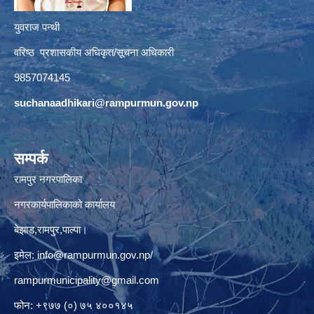
युवराज पन्थी
वरिष्ठ प्रशासकीय अधिकृत/सूचना अधिकारी
9857074145
suchanaadhikari@rampurmun.gov.np
सम्पर्क
रामपुर नगरपालिका
नगरकार्यपालिकाको कार्यालय
बेझाड,रामपुर,पाल्पा।
इमेल:
info@rampurmun.gov.np
/
rampurmunicipality@gmail.com
फोन: +९७७ (०) ७५ ४००१४५