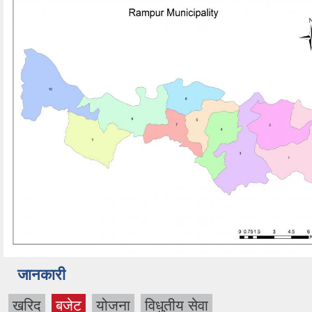
जानकारी
खरिद
बजेट
योजना
विधुतीय सेवा