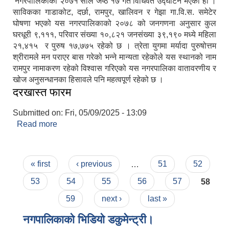
नगरपालिकाको २०७१ साल जेष्ठ १७ गते विधिवत उद्घाटन भएको हो ।
साविकका गाडाकोट, दर्छा, रामपुर, खालिवन र गेझा गा.वि.स. समेटेर
घोषणा भएको यस नगरपालिकाको २०७८ को जनगणना अनुसार कुल
घरधूरी ९,१११, परिवार संख्या १०,८२१ जनसंख्या ३९,१९० मध्ये महिला
२१,४१५ र पुरुष १७,७७५ रहेको छ । त्रेता युगमा मर्यादा पुरुषोत्तम
श्रीरामले मन पराएर बास गरेको भन्ने मान्यता रहेकोले यस स्थानको नाम
रामपुर नामाकरण रहेको विश्वास गरिएको यस नगरपालिका वातावरणीय र
खोज अनुसन्धानका हिसावले पनि महत्वपूर्ण रहेको छ ।
दरखास्त फारम
Submitted on:
Fri, 05/09/2025 - 13:09
Read more
about दरखास्त फारम
Pages
« first
‹ previous
…
51
52
53
54
55
56
57
58
59
next ›
last »
नगपालिकाको भिडियो डकुमेन्ट्री।