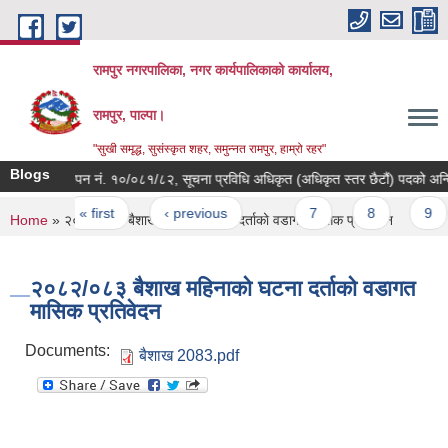
Skip to main content
रामपुर नगरपालिका, नगर कार्यपालिकाको कार्यालय,
रामपुर, पाल्पा।
"सुखी समृद्ध, सुसंस्कृत शहर, समुन्नत रामपुर, हाम्रो रहर"
Blogs
विज्ञापन नं. १०/०८१/८२, सूचना प्रविधि अधिकृत (अधिकृत स्तर छैटौं) पदको अन्तिम न
Pages
« first
‹ previous
…
7
8
9
You are here
Home
» २०८२/०८३ बैशाख महिनाको घटना दर्ताको वडागत मासिक प्रतिवेदन
२०८२/०८३ बैशाख महिनाको घटना दर्ताको वडागत
मासिक प्रतिवेदन
Documents:
बैशाख 2083.pdf