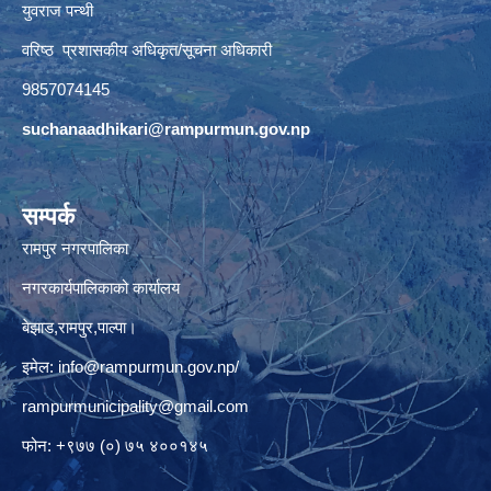
युवराज पन्थी
वरिष्ठ प्रशासकीय अधिकृत/सूचना अधिकारी
9857074145
suchanaadhikari@rampurmun.gov.np
सम्पर्क
रामपुर नगरपालिका
नगरकार्यपालिकाको कार्यालय
बेझाड,रामपुर,पाल्पा।
इमेल:
info@rampurmun.gov.np
/
rampurmunicipality@gmail.com
फोन: +९७७ (०) ७५ ४००१४५