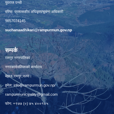
युवराज पन्थी
वरिष्ठ प्रशासकीय अधिकृत/सूचना अधिकारी
9857074145
suchanaadhikari@rampurmun.gov.np
सम्पर्क
रामपुर नगरपालिका
नगरकार्यपालिकाको कार्यालय
बेझाड,रामपुर,पाल्पा।
इमेल:
info@rampurmun.gov.np
/
rampurmunicipality@gmail.com
फोन: +९७७ (०) ७५ ४००१४५