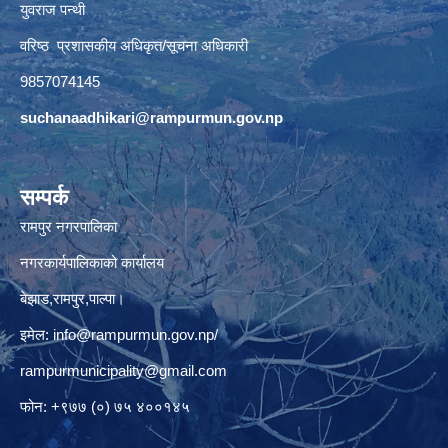
युवराज पन्थी
वरिष्ठ प्रशासकीय अधिकृत/सूचना अधिकारी
9857074145
suchanaadhikari@rampurmun.gov.np
सम्पर्क
रामपुर नगरपालिका
नगरकार्यपालिकाको कार्यालय
बेझाड,रामपुर,पाल्पा।
इमेल:
info@rampurmun.gov.np
/
rampurmunicipality@gmail.com
फोन: +९७७ (०) ७५ ४००१४५