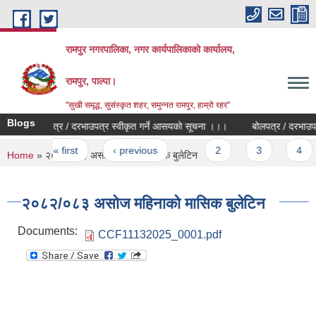
Skip to main content
रामपुर नगरपालिका, नगर कार्यपालिकाको कार्यालय,
रामपुर, पाल्पा।
"सुखी समृद्ध, सुसंस्कृत शहर, समुन्नत रामपुर, हाम्रो रहर"
Blogs
बोलपत्र / दरभाउपत्र स्वीकृत गर्ने आसयको सूचना ।।।
बोलपत्र / दरभाउपत्र
Pages
« first
‹ previous
…
2
3
4
You are here
Home
» २०८२/०८३ असोज महिनाको मासिक बुलेटिन
२०८२/०८३ असोज महिनाको मासिक बुलेटिन
Documents:
CCF11132025_0001.pdf