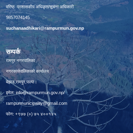
वरिष्ठ प्रशासकीय अधिकृत/सूचना अधिकारी
9857074145
suchanaadhikari@rampurmun.gov.np
सम्पर्क
रामपुर नगरपालिका
नगरकार्यपालिकाको कार्यालय
बेझाड,रामपुर,पाल्पा।
इमेल:
info@rampurmun.gov.np
/
rampurmunicipality@gmail.com
फोन: +९७७ (०) ७५ ४००१४५