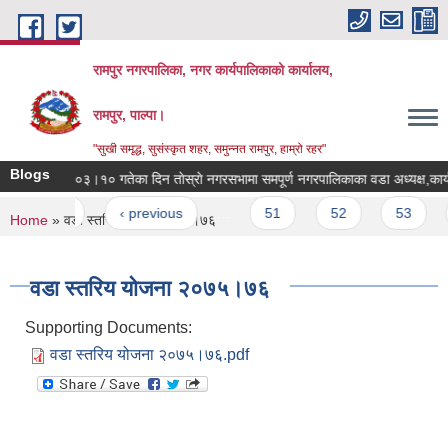
Skip to main content
रामपुर नगरपालिका, नगर कार्यपालिकाको कार्यालय,
रामपुर, पाल्पा।
"सुखी समृद्ध, सुसंस्कृत शहर, समुन्नत रामपुर, हाम्रो रहर"
Blogs
मिति २०७५।०३।१० गतेका दिन ताेस्राे नगरसभामा समपूर्ण नगरपाल
Pages
« first
‹ previous
…
51
52
53
You are here
Home
» वडा स्तरिय योजना २०७५।७६
वडा स्तरिय योजना २०७५।७६
Supporting Documents:
वडा स्तरिय योजना २०७५।७६.pdf