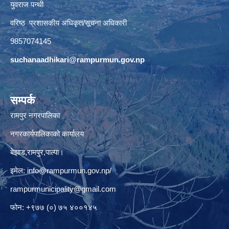
युवराज पन्थी
वरिष्ठ प्रशासकीय अधिकृत/सूचना अधिकारी
9857074145
suchanaadhikari@rampurmun.gov.np
सम्पर्क
रामपुर नगरपालिका
नगरकार्यपालिकाको कार्यालय
बेझाड,रामपुर,पाल्पा।
इमेल:
info@rampurmun.gov.np
/
rampurmunicipality@gmail.com
फोन: +९७७ (०) ७५ ४००१४५