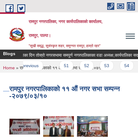
Skip to main content
रामपुर नगरपालिका, नगर कार्यपालिकाको कार्यालय,
रामपुर, पाल्पा।
"सुखी समृद्ध, सुसंस्कृत शहर, समुन्नत रामपुर, हाम्रो रहर"
Blogs
मिति २०७५।०३।१० गतेका दिन ताेस्राे नगरसभामा समपूर्ण नगरपालिकाका वडा अध्यक्
es
‹ previous
…
51
52
53
54
You are here
Home
» रामपुर नगरपालिकाको ११‍ ‍‍‍‍‍‍औं नगर सभा सम्पन्न -२०७९/०३/१०
रामपुर नगरपालिकाको ११‍ ‍‍‍‍‍‍औं नगर सभा सम्पन्न
-२०७९/०३/१०