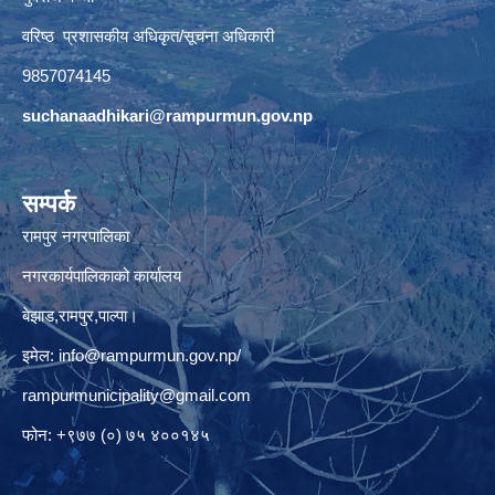
वरिष्ठ प्रशासकीय अधिकृत/सूचना अधिकारी
9857074145
suchanaadhikari@rampurmun.gov.np
सम्पर्क
रामपुर नगरपालिका
नगरकार्यपालिकाको कार्यालय
बेझाड,रामपुर,पाल्पा।
इमेल:
info@rampurmun.gov.np
/
rampurmunicipality@gmail.com
फोन: +९७७ (०) ७५ ४००१४५