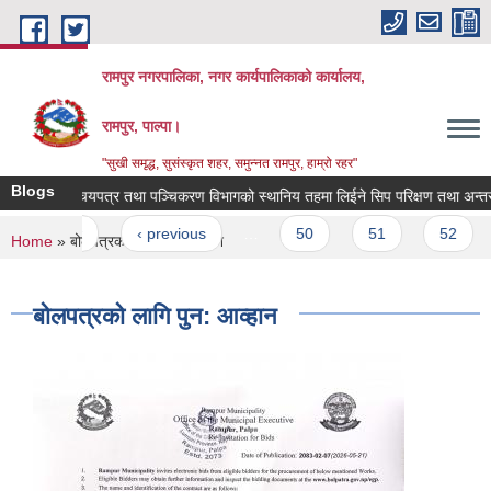
Skip to main content
रामपुर नगरपालिका, नगर कार्यपालिकाको कार्यालय,
रामपुर, पाल्पा।
"सुखी समृद्ध, सुसंस्कृत शहर, समुन्नत रामपुर, हाम्रो रहर"
Blogs
ाष्ट्रिय परिचयपत्र तथा पञ्चिकरण विभागको स्थानिय तहमा लिईने सिप परिक्षण तथा अन्तरवार्त
Pages
« first
‹ previous
…
50
51
52
You are here
Home
» बोलपत्रको लागि पुन: आव्हान
बोलपत्रको लागि पुन: आव्हान