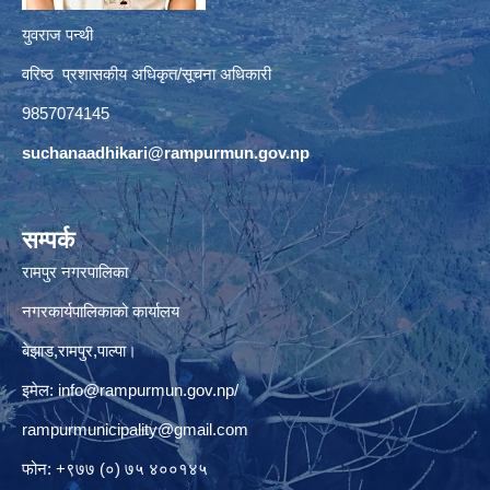
युवराज पन्थी
वरिष्ठ प्रशासकीय अधिकृत/सूचना अधिकारी
9857074145
suchanaadhikari@rampurmun.gov.np
सम्पर्क
रामपुर नगरपालिका
नगरकार्यपालिकाको कार्यालय
बेझाड,रामपुर,पाल्पा।
इमेल:
info@rampurmun.gov.np
/
rampurmunicipality@gmail.com
फोन: +९७७ (०) ७५ ४००१४५