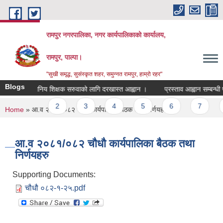
Skip to main content
रामपुर नगरपालिका, नगर कार्यपालिकाको कार्यालय,
रामपुर, पाल्पा।
"सुखी समृद्ध, सुसंस्कृत शहर, समुन्नत रामपुर, हाम्रो रहर"
Blogs
स्थानिय शिक्षक सरुवाको लागि दरखास्त आह्वान ।
प्रस्ताव आह्वान सम्बन्धी 
Pages
1
2
3
4
5
6
7
8
You are here
Home
» आ.व २०८१/०८२ चौधौ कार्यपालिका बैठक तथा निर्णयहरु
आ.व २०८१/०८२ चौधौ कार्यपालिका बैठक तथा
निर्णयहरु
Supporting Documents:
चौधौ ०८२-१-२५.pdf